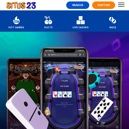
MASUK
DAFTAR
HOT GAMES
SLOTS
LIVE CASINO
RACE