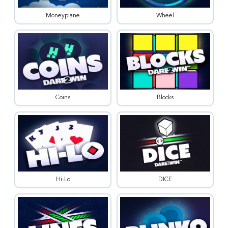
Moneyplane
Wheel
Coins
Blocks
Hi-Lo
DICE