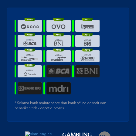
* Selama bank maintenance dan bank offline deposit dan
penarikan tidak dapat diproses